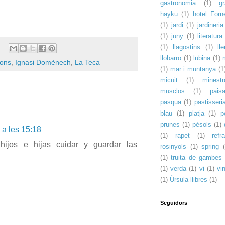
gastronomia
(1)
g
hayku
(1)
hotel Forn
(1)
jardi
(1)
jardineria
(1)
juny
(1)
literatur
(1)
llagostins
(1)
ll
llobarro
(1)
lubina
(1)
ions
,
Ignasi Domènech
,
La Teca
(1)
mar i muntanya
(1
micuit
(1)
minestr
musclos
(1)
pais
pasqua
(1)
pastisseri
blau
(1)
platja
(1)
p
prunes
(1)
pèsols
(1)
, a les 15:18
(1)
rapet
(1)
refr
hijos e hijas cuidar y guardar las
rosinyols
(1)
spring
(1)
truita de gambes
(1)
verda
(1)
vi
(1)
vi
(1)
Ùrsula llibres
(1)
Seguidors