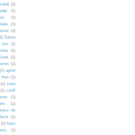
atell
(1)
adal
(1)
st
(1)
lada
(1)
lastre
(1)
1)
Salmo
e Oro
(1)
eino
(1)
 Kane
(1)
Torres
(1)
(1)
agost
brao
(1)
(1)
caça
(1)
conill
uiner
(1)
etx
(1)
rrecs de
farcit
(1)
(1)
fruist
bosc.
(1)