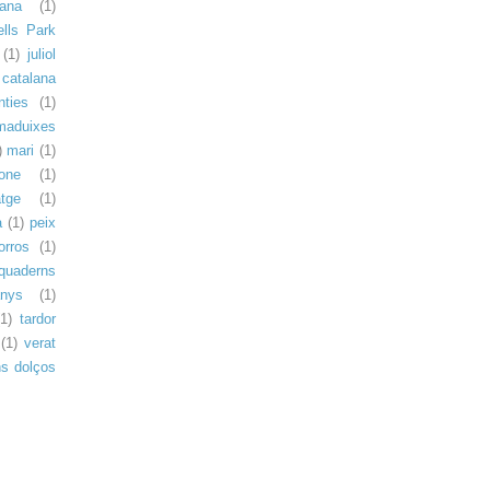
rana
(1)
ells Park
(1)
juliol
a catalana
enties
(1)
maduixes
)
mari
(1)
one
(1)
atge
(1)
a
(1)
peix
orros
(1)
quaderns
anys
(1)
(1)
tardor
(1)
verat
ns dolços