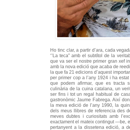
Ho tinc clar, a partir d’ara, cada vegada
‘’La teca” amb el subtítol de la veri
que va ser el nostre primer gran xef i
amb la nova edició que acaba de reedi
la que fa 21 edicions d’aquest important
per primer cop a l’any 1924 i ha estat
que podem afirmar, que es tracta 
culinària de la cuina catalana, un ver
ser fins i tot un regal habitual de ca
gastronòmic Jaume Fabrega. Així dons
la meva edició de l’any 1990, la qui
dels meus llibres de referencia des de
meves dubtes i curiositats amb l’exc
exactament el mateix contingut —be, e
pertanyent a la dissetena edició, a 