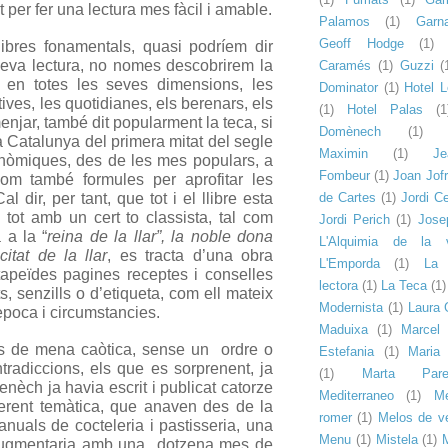
 per fer una lectura mes fàcil i amable.
Palamos
(1)
Garn
Geoff Hodge
(1)
libres fonamentals, quasi podríem dir
seva lectura, no nomes descobrirem la
Caramés
(1)
Guzzi
(
, en totes les seves dimensions, les
Dominator
(1)
Hotel 
ives, les quotidianes, els berenars, els
(1)
Hotel Palas
(1
enjar, també dit popularment la teca, si
Domènech
(1)
a Catalunya del primera mitat del segle
Maximin
(1)
Je
ronòmiques, des de les mes populars, a
Fombeur
(1)
Joan Jof
om també formules per aprofitar les
 dir, per tant, que tot i el llibre esta
de Cartes
(1)
Jordi C
i tot amb un cert to classista, tal com
Jordi Perich
(1)
Jose
 a la “
reina de la llar”, la noble dona
L'Alquimia de la v
icitat de la llar
, es tracta d’una obra
L'Emporda
(1)
La 
tapeïdes pagines receptes i conselles
lectora
(1)
La Teca
(1)
s, senzills o d’etiqueta, com ell mateix
Modernista
(1)
Laura 
època i circumstancies.
Maduixa
(1)
Marcel 
 es de mena caòtica, sense un ordre o
Estefania
(1)
Maria 
ntradiccions, els que es sorprenent, ja
(1)
Marta Pare
èch ja havia escrit i publicat catorze
Mediterraneo
(1)
M
iferent temàtica, que anaven des de la
romer
(1)
Melos de ve
nuals de cocteleria i pastisseria, una
Menu
(1)
Mistela
(1)
augmentaria amb una dotzena mes de