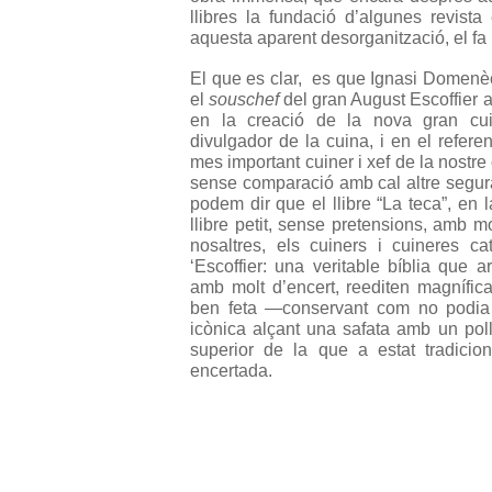
llibres la fundació d’algunes revista
aquesta aparent desorganització, el fa u
El que es clar, es que Ignasi Domenè
el
souschef
del gran August Escoffier a
en la creació de la nova gran cui
divulgador de la cuina, i en el refere
mes important cuiner i xef de la nostre
sense comparació amb cal altre seguram
podem dir que el llibre “La teca”, en l
llibre petit, sense pretensions, amb mol
nosaltres, els cuiners i cuineres c
‘Escoffier: una veritable bíblia que 
amb molt d’encert, reediten magnífi
ben feta
—conservant com no podia s
icònica alçant una safata amb un poll
superior de la que a estat tradicio
encertada.