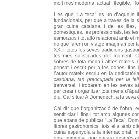
molt mes moderna, actual i llegible. Tot
I es que “La teca” es un d’aquells l
fundacionals, per que a traves de la 
gran cuina catalana, i de les illes
domestiques, les professionals, les fest
esmorzars i tot allò relacionat amb el m
no que farem un viatge imaginari per l
XX, i totes les seves tradicions gast
les mes sofisticades del moment. C
sobres de tota mena i altres remeis. Cal
pensat i escrit per a les dones, fins 
l’autor mateix escriu en la dedicatòria
casolana, tan preocupada
per la fel
tranversal, i trobarem en les seves a
per crear i organitzar tota mena d’àpat
diu. Cal situar A Domenèch, a la seva 
Cal dir que l’organització de l’obra,
sentit clar i fins i tot amb algunes co
que abans de publicar “La Teca”, Domen
llibres gastronòmics, tots ells amb d
cuina espanyola a la internacional, ma
obra immensa, que encara després 