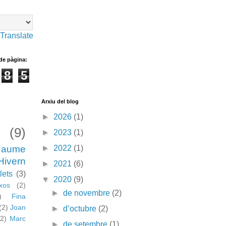
Translate
 de pàgina:
8
5
Arxiu del blog
►
2026
(1)
(9)
►
2023
(1)
Jaume
►
2022
(1)
Hivern
►
2021
(6)
lets
(3)
▼
2020
(9)
xos
(2)
►
de novembre
(2)
)
Fina
(2)
Joan
►
d’octubre
(2)
(2)
Marc
►
de setembre
(1)