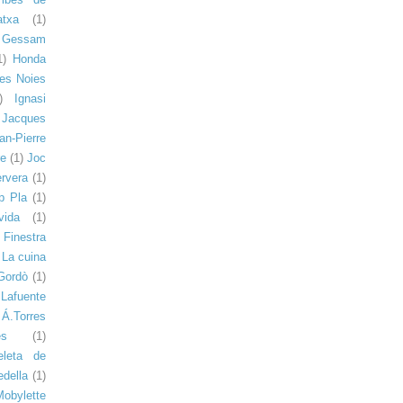
atxa
(1)
Gessam
1)
Honda
Les Noies
)
Ignasi
Jacques
an-Pierre
re
(1)
Joc
ervera
(1)
p Pla
(1)
ida
(1)
Finestra
La cuina
Gordò
(1)
Lafuente
Á.Torres
s
(1)
eleta de
della
(1)
Mobylette