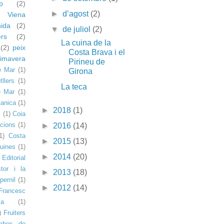
p
(2)
►
d’agost
(2)
Viena
ida
(2)
▼
de juliol
(2)
ers
(2)
La cuina de la
(2)
peix
Costa Brava i el
rimavera
Pirineu de
e Mar
(1)
Girona
llers
(1)
La teca
e Mar
(1)
anica
(1)
►
2018
(1)
l
(1)
Coia
cions
(1)
►
2016
(14)
1)
Costa
►
2015
(13)
uines
(1)
►
2014
(20)
Editorial
tor i la
►
2013
(18)
pernil
(1)
►
2012
(14)
Francesc
a
(1)
)
Fruiters
mbes de