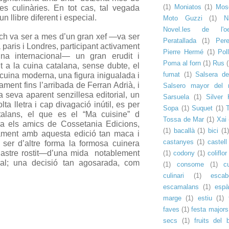
(1)
Moniatos
(1)
Mosc
 es culinàries. En tot cas, tal vegada
n llibre diferent i especial.
Moto Guzzi
(1)
N
Novel.les de l'oe
ch va ser a mes d’un gran xef —va ser
Peratallada
(1)
Pere
 paris i Londres, participant activament
Pierre Hermé
(1)
Pol
na internacional— un gran erudit i
Poma al forn
(1)
Rus
(
nt a la cuina catalana, sense dubte, el
fumat
(1)
Salsera d
 cuina moderna, una figura inigualada i
ent fins l’arribada de Ferran Adrià, i
Salsero mayor del r
a seva aparent senzillesa editorial, un
Sarsuela
(1)
Silver
ta lletra i cap divagació inútil, es per
Sopa
(1)
Suquet
(1)
atalans, el que es el “Ma cuisine” d
Tossa de Mar
(1)
Xai
ara els amics de Cossetania Edicions,
(1)
bacallà
(1)
bici
(1)
cament amb aquesta edició tan maca i
castanyes
(1)
castell
er d’altre forma la formosa cuinera
astre rostit—
d’una mida notablement
(1)
codony
(1)
coliflor
nal; una decisió tan agosarada, com
(1)
consome
(1)
c
culinari
(1)
escab
escamalans
(1)
espà
marge
(1)
estiu
(1)
faves
(1)
festa majors
secs
(1)
fruits del 