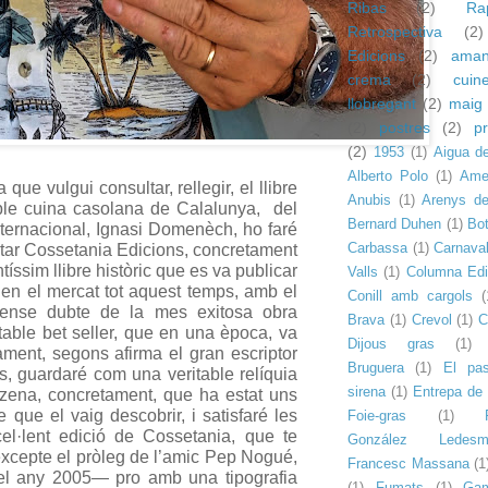
Ribas
(2)
Ra
Retrospectiva
(2)
Edicions
(2)
aman
crema
(2)
cuin
llobregant
(2)
maig
(2)
postres
(2)
p
(2)
1953
(1)
Aigua d
Alberto Polo
(1)
Amet
 que vulgui consultar, rellegir, el llibre
Anubis
(1)
Arenys d
table cuina casolana de Calalunya, del
Bernard Duhen
(1)
Bot
nternacional, Ignasi Domenèch, ho faré
Carbassa
(1)
Carnava
tar Cossetania Edicions, concretament
íssim llibre històric que es va publicar
Valls
(1)
Columna Edi
 en el mercat tot aquest temps, amb el
Conill amb cargols
(
sense dubte de la mes exitosa obra
Brava
(1)
Crevol
(1)
C
itable bet seller, que en una època, va
Dijous gras
(1)
sament, segons afirma el gran escriptor
Bruguera
(1)
El pas
, guardaré com una veritable relíquia
sirena
(1)
Entrepa de 
nzena, concretament, que ha estat uns
 que el vaig descobrir, i satisfaré les
Foie-gras
(1)
el·lent edició de Cossetania, que te
González Ledesm
xcepte el pròleg de l’amic Pep Nogué,
Francesc Massana
(1
del any 2005— pro amb una tipografia
(1)
Fumats
(1)
Ga