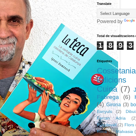
Translate
Powered by
Total de visualitzacions
1
8
9
3
Etiquetes
Cossetania
Edicions
Cuina
(7)
Fabrega
(6)
(4)
Girona
(3)
bo
Banyuls
(2)
Dibui
Ferran Adria
(2
Puigdevall
(2)
Flors
Roca
(2)
Malvasia