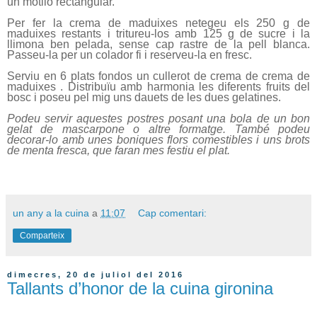
un motllo rectangular.
Per fer la crema de maduixes netegeu els 250 g de
maduixes restants i tritureu-los amb 125 g de sucre i la
llimona ben pelada, sense cap rastre de la pell blanca.
Passeu-la per un colador fi i reserveu-la en fresc.
Serviu en 6 plats fondos un cullerot de crema de crema de
maduixes . Distribuïu amb harmonia les diferents fruits del
bosc i poseu pel mig uns dauets de les dues gelatines.
Podeu servir aquestes postres posant una bola de un bon
gelat de mascarpone o altre formatge. També podeu
decorar-lo amb unes boniques flors comestibles i uns brots
de menta fresca, que faran mes festiu el plat.
un any a la cuina
a
11:07
Cap comentari:
Comparteix
dimecres, 20 de juliol del 2016
Tallants d’honor de la cuina gironina