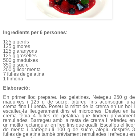
Ingredients per 6 persones:
125 g gerds
125 g mores
125 g aranyons
125 g groselles
500 g maduixes
350 g sucre
200 g licor menta
7 fulles de gelatina
1 llimona
Elaboració:
En primer lloc prepareu les gelatines. Netegeu 250 g de
maduixes i 125 g de sucre, tritureu fins aconseguir una
crema fina i lluenta. Poseu la mitat de la crema en un bol i
escalfeu-la lleugerament dins el microones. Desfeu en la
crema tèbia 4 fulles de gelatina que tindreu prèviament
remullades. Barregeu amb la resta de crema i refredeu en
un motllo rectangular en fred fins que qualli. Escalfeu el licor
de menta i barregeu-li 100 g de sucre, afegiu després 3
fulles de gelatina també prèviament remullades i refredeu en