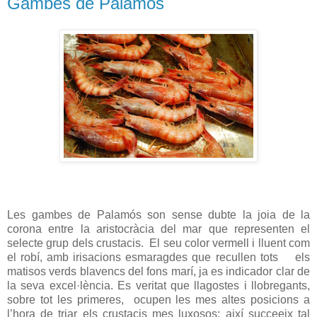
Gambes de Palamós
Les gambes de Palamós son sense dubte la joia de la
corona entre la aristocràcia del mar que representen el
selecte grup dels crustacis.
El seu color vermell i lluent com
el robí, amb irisacions esmaragdes que recullen tots
els
matisos verds blavencs del fons marí, ja es indicador clar de
la seva excel·lència. Es veritat que llagostes i llobregants,
sobre tot les primeres,
ocupen les mes altes posicions a
l’hora de triar els crustacis mes luxosos; així succeeix tal