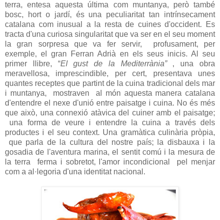
terra, entesa aquesta última com muntanya, però també
bosc, hort o jardí, és una peculiaritat tan intrínsecament
catalana com inusual a la resta de cuines d'occident. Es
tracta d'una curiosa singularitat que va ser en el seu moment
la gran sorpresa que va fer servir, profusament, per
exemple, el gran Ferran Adrià en els seus inicis. Al seu
primer llibre, “
El gust de la
Mediterrània”
, una obra
meravellosa, imprescindible, per cert, presentava unes
quantes receptes que partint de la cuina tradicional dels mar
i muntanya, mostraven al món aquesta manera catalana
d'entendre el nexe d'unió entre paisatge i cuina. No és més
que això, una connexió atàvica del cuiner amb el paisatge;
una forma de veure i entendre la cuina a través dels
productes i el seu context. Una gramàtica culinària pròpia,
que parla de la cultura del nostre país; la disbauxa i la
gosadia de l'aventura marina, el sentit comú i la mesura de
la terra ferma i sobretot, l'amor incondicional pel menjar
com a al·legoria d'una identitat nacional.