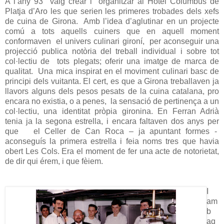
A l’any 93
vaig crear i
organitzar al Hotel Columbus de
Platja d’Aro les que serien les primeres trobades dels xefs
de cuina de Girona.
Amb l’idea d’aglutinar en un projecte
comú a tots aquells cuiners que en aquell moment
conformaven
el univers culinari gironí,
per aconseguir una
projecció publica notòria del treball individual i sobre tot
col·lectiu de
tots plegats; oferir una imatge de marca de
qualitat.
Una mica inspirat en el moviment culinari basc de
principi dels vuitanta. El cert, es que a Girona treballaven ja
llavors alguns dels pesos pesats de la cuina catalana, pro
encara no existia, o a penes,
la sensació de pertinença a un
col·lectiu, una identitat pròpia gironina. En Ferran Adrià
tenia ja la segona estrella, i encara faltaven dos anys per
que
el Celler de Can Roca – ja apuntant formes -
aconseguís la primera estrella i feia noms tres que havia
obert Les Cols. Era el moment de fer una acte de notorietat,
de dir qui érem, i que fèiem.
I
am
b
aq