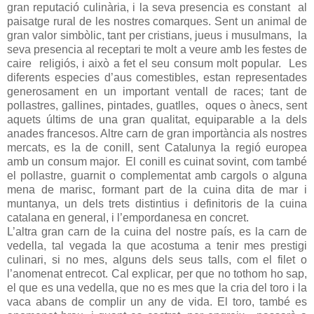
gran reputació culinària, i la seva presencia es constant al
paisatge rural de les nostres comarques. Sent un animal de
gran valor simbòlic, tant per cristians, jueus i musulmans, la
seva presencia al receptari te molt a veure amb les festes de
caire religiós, i això a fet el seu consum molt popular. Les
diferents especies d’aus comestibles, estan representades
generosament en un important ventall de races; tant de
pollastres, gallines, pintades, guatlles, oques o ànecs, sent
aquets últims de una gran qualitat, equiparable a la dels
anades francesos. Altre carn de gran importància als nostres
mercats, es la de conill, sent Catalunya la regió europea
amb un consum major. El conill es cuinat sovint, com també
el pollastre, guarnit o complementat amb cargols o alguna
mena de marisc, formant part de la cuina dita de mar i
muntanya, un dels trets distintius i definitoris de la cuina
catalana en general, i l’empordanesa en concret.
L’altra gran carn de la cuina del nostre país, es la carn de
vedella, tal vegada la que acostuma a tenir mes prestigi
culinari, si no mes, alguns dels seus talls, com el filet o
l’anomenat entrecot. Cal explicar, per que no tothom ho sap,
el que es una vedella, que no es mes que la cria del toro i la
vaca abans de complir un any de vida. El toro, també es