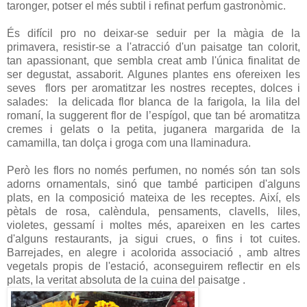
taronger, potser el més subtil i refinat perfum gastronòmic.
És difícil pro no deixar-se seduir per la màgia de la
primavera, resistir-se a l'atracció d'un paisatge tan colorit,
tan apassionant, que sembla creat amb l'única finalitat de
ser degustat, assaborit. Algunes plantes ens ofereixen les
seves flors per aromatitzar les nostres receptes, dolces i
salades: la delicada flor blanca de la farigola, la lila del
romaní, la suggerent flor de l’espígol, que tan bé aromatitza
cremes i gelats o la petita, juganera margarida de la
camamilla, tan dolça i groga com una llaminadura.
Però les flors no només perfumen, no només són tan sols
adorns ornamentals, sinó que també participen d'alguns
plats, en la composició mateixa de les receptes. Així, els
pètals de rosa, calèndula, pensaments, clavells, liles,
violetes, gessamí i moltes més, apareixen en les cartes
d'alguns restaurants, ja sigui crues, o fins i tot cuites.
Barrejades, en alegre i acolorida associació , amb altres
vegetals propis de l'estació, aconseguirem reflectir en els
plats, la veritat absoluta de la cuina del paisatge .