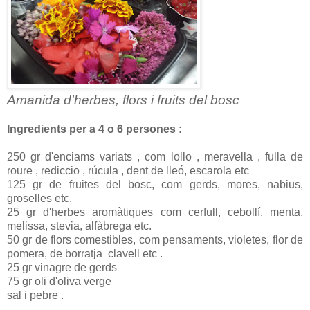
Amanida d'herbes, flors i fruits del bosc
Ingredients per a 4 o 6 persones :
250 gr d'enciams variats , com lollo , meravella , fulla de
roure , rediccio , rúcula , dent de lleó, escarola etc
125 gr de fruites del bosc, com gerds, mores, nabius,
groselles etc.
25 gr d'herbes aromàtiques com cerfull, cebollí, menta,
melissa, stevia, alfàbrega etc.
50 gr de flors comestibles, com pensaments, violetes, flor de
pomera, de borratja clavell etc .
25 gr vinagre de gerds
75 gr oli d'oliva verge
sal i pebre .