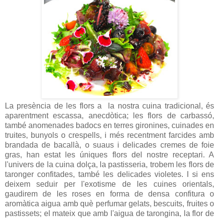
La presència de les flors a la nostra cuina tradicional, és
aparentment escassa, anecdòtica; les flors de carbassó,
també anomenades badocs en terres gironines, cuinades en
truites, bunyols o crespells, i més recentment farcides amb
brandada de bacallà, o suaus i delicades cremes de foie
gras, han estat les úniques flors del nostre receptari. A
l'univers de la cuina dolça, la pastisseria, trobem les flors de
taronger confitades, també les delicades violetes. I si ens
deixem seduir per l'exotisme de les cuines orientals,
gaudirem de les roses en forma de densa confitura o
aromàtica aigua amb què perfumar gelats, bescuits, fruites o
pastissets; el mateix que amb l'aigua de tarongina, la flor de