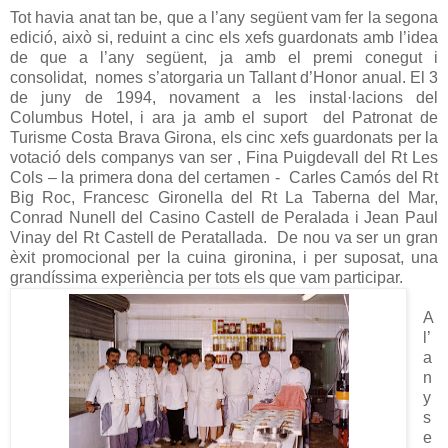
Tot havia anat tan be, que a l’any següent vam fer la segona
edició, això si, reduint a cinc els xefs guardonats amb l’idea
de que a l’any següent, ja amb el premi conegut i
consolidat,
nomes s’atorgaria un Tallant d’Honor anual. El 3
de juny de 1994, novament a les instal·lacions del
Columbus Hotel, i ara ja amb el suport
del Patronat de
Turisme Costa Brava Girona, els cinc xefs guardonats per la
votació dels companys van ser , Fina Puigdevall del Rt Les
Cols – la primera dona del certamen -
Carles Camós del Rt
Big Roc, Francesc Gironella del Rt La Taberna del Mar,
Conrad Nunell del Casino Castell de Peralada i Jean Paul
Vinay del Rt Castell de Peratallada.
De nou va ser un gran
èxit promocional per la cuina gironina, i per suposat, una
grandíssima experiència per tots els que vam participar.
A
l’
a
n
y
s
e