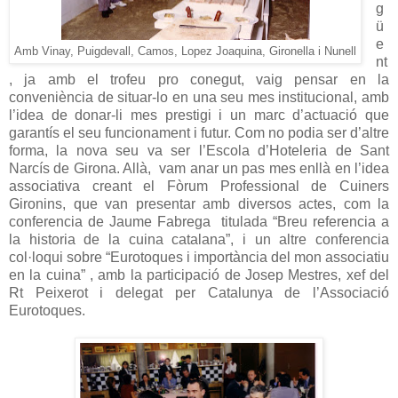
g
ü
e
Amb Vinay, Puigdevall, Camos, Lopez Joaquina, Gironella i Nunell
nt
, ja amb el trofeu pro conegut, vaig pensar en la
conveniència de situar-lo en una seu mes institucional, amb
l’idea de donar-li mes prestigi i un marc d’actuació que
garantís el seu funcionament i futur. Com no podia ser d’altre
forma, la nova seu va ser l’Escola d’Hoteleria de Sant
Narcís de Girona. Allà,
vam anar un pas mes enllà en l’idea
associativa creant el Fòrum Professional de Cuiners
Gironins, que van presentar amb diversos actes, com la
conferencia de Jaume Fabrega
titulada “Breu referencia a
la historia de la cuina catalana”, i un altre conferencia
col·loqui sobre “Eurotoques i importància del mon associatiu
en la cuina” , amb la participació de Josep Mestres, xef del
Rt Peixerot i delegat per Catalunya de l’Associació
Eurotoques.