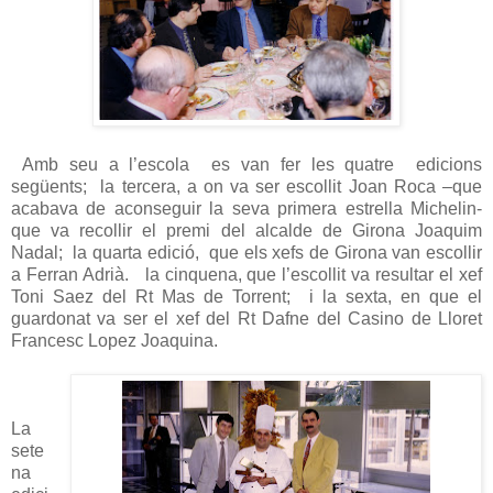
Amb seu a l’escola
es van fer les quatre
edicions
següents;
la tercera, a on va ser escollit Joan Roca –que
acabava de aconseguir la seva primera estrella Michelin-
que va recollir el premi del alcalde de Girona Joaquim
Nadal;
la quarta edició,
que els xefs de Girona van escollir
a Ferran Adrià.
la cinquena, que l’escollit va resultar el xef
Toni Saez del Rt Mas de Torrent;
i la sexta, en que el
guardonat va ser el xef del Rt Dafne del Casino de Lloret
Francesc Lopez Joaquina.
La
sete
na