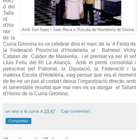
edici
ó del
Talla
nt
d’Ho
Amb Toni Saez i Joan Roca a l'Escola de Hosteleria de Girona
nor
de la
Cuina Gironina es va celebrar dins el marc de la
4 Festa de
la Federació Provincial d’Hosteleria al
Balneari Vichy
Catalan de
Caldes de Malavella,
i el premiat va ser el xef
Lluis Feliu del Rt La Aliança.
Amb el premi consolidat i
patrocinat pel Patronat, la Diputació, la Federació i la
mateixa Escola d’Hoteleria, vaig pensar que era el moment
de fer-ne un pas al costat i deixar l’organització directe, amb
el lamentable resultat que mai mes es va atorgar
el Tallant
d’Honor de la Cuina Gironina.
un any a la cuina
a
23:47
Cap comentari:
Comparteix