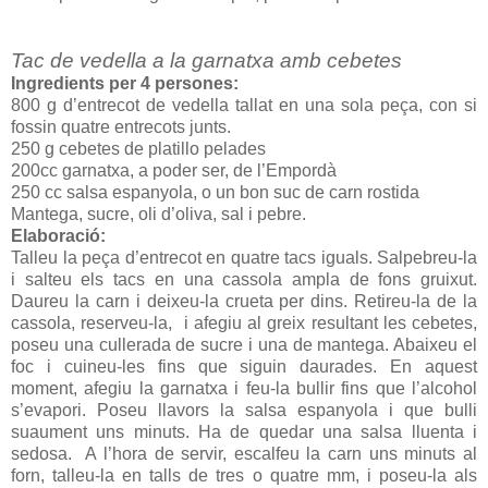
Tac de vedella a la garnatxa amb cebetes
Ingredients per 4 persones:
800 g d’entrecot de vedella tallat en una sola peça, con si
fossin quatre entrecots junts.
250 g cebetes de platillo pelades
200cc garnatxa, a poder ser, de l’Empordà
250 cc salsa espanyola, o un bon suc de carn rostida
Mantega, sucre, oli d’oliva, sal i pebre.
Elaboració:
Talleu la peça d’entrecot en quatre tacs iguals. Salpebreu-la
i salteu els tacs en una cassola ampla de fons gruixut.
Daureu la carn i deixeu-la crueta per dins. Retireu-la de la
cassola, reserveu-la,
i afegiu al greix resultant les cebetes,
poseu una cullerada de sucre i una de mantega. Abaixeu el
foc i cuineu-les fins que siguin daurades. En aquest
moment, afegiu la garnatxa i feu-la bullir fins que l’alcohol
s’evapori. Poseu llavors la salsa espanyola i que bulli
suaument uns minuts. Ha de quedar una salsa lluenta i
sedosa.
A l’hora de servir, escalfeu la carn uns minuts al
forn, talleu-la en talls de tres o quatre mm, i poseu-la als