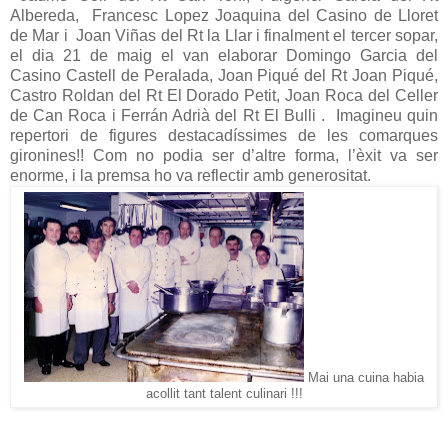
Albereda,
Francesc Lopez Joaquina del Casino de Lloret
de Mar
i
Joan Viñas del Rt la Llar i finalment el tercer sopar,
el dia 21 de maig el van elaborar Domingo Garcia del
Casino Castell de Peralada, Joan Piqué del Rt Joan Piqué,
Castro Roldan del Rt El Dorado Petit, Joan Roca del Celler
de Can Roca i Ferrán Adrià del Rt El Bulli .
Imagineu quin
repertori de figures destacadíssimes de les comarques
gironines!! Com no podia ser d’altre forma, l’èxit va ser
enorme, i la premsa ho va reflectir amb generositat.
Mai una cuina habia
acollit tant talent culinari !!!