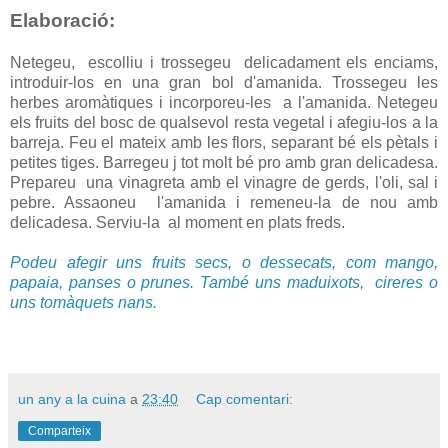
Elaboració:
Netegeu, escolliu i trossegeu delicadament els enciams,
introduir-los en una gran bol d'amanida. Trossegeu les
herbes aromàtiques i incorporeu-les a l'amanida. Netegeu
els fruits del bosc de qualsevol resta vegetal i afegiu-los a la
barreja. Feu el mateix amb les flors, separant bé els pètals i
petites tiges. Barregeu j tot molt bé pro amb gran delicadesa.
Prepareu una vinagreta amb el vinagre de gerds, l'oli, sal i
pebre. Assaoneu l'amanida i remeneu-la de nou amb
delicadesa. Serviu-la al moment en plats freds.
Podeu afegir uns fruits secs, o dessecats, com mango,
papaia, panses o prunes. També uns maduixots, cireres o
uns tomàquets nans.
un any a la cuina
a
23:40
Cap comentari:
Comparteix