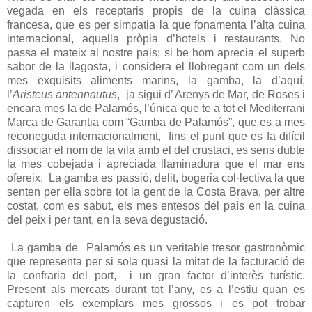
vegada en els receptaris propis de la cuina clàssica
francesa, que es per simpatia la que fonamenta l’alta cuina
internacional, aquella pròpia d’hotels i restaurants. No
passa el mateix al nostre pais; si be hom aprecia el superb
sabor de la llagosta, i considera el llobregant com un dels
mes exquisits aliments marins, la gamba, la d’aquí,
l’
Aristeus antennautus
,
ja sigui d’ Arenys de Mar, de Roses i
encara mes la de Palamós, l’única que te a tot el Mediterrani
Marca de Garantia com “Gamba de Palamós”, que es a mes
reconeguda internacionalment,
fins el punt que es fa difícil
dissociar el nom de la vila amb el del crustaci, es sens dubte
la mes cobejada i apreciada llaminadura que el mar ens
ofereix.
La gamba es passió, delit, bogeria col·lectiva la que
senten per ella sobre tot la gent de la Costa Brava, per altre
costat, com es sabut, els mes entesos del país en la cuina
del peix i per tant, en la seva degustació.
La gamba de
Palamós es un veritable tresor gastronòmic
que representa per si sola quasi la mitat de la facturació de
la confraria del port,
i un gran factor d’interès turístic.
Present als mercats durant tot l’any, es a l’estiu quan es
capturen els exemplars mes grossos i es pot trobar