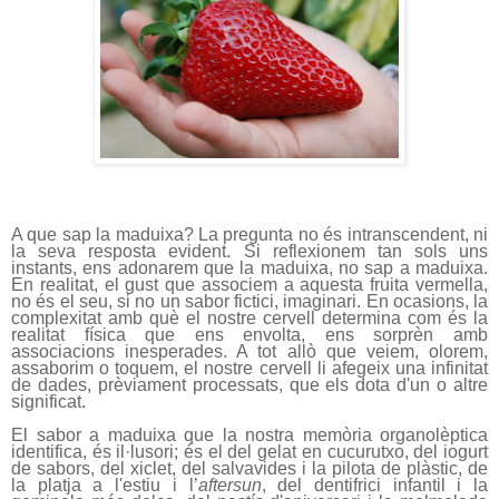
A que sap la maduixa? La pregunta no és intranscendent, ni
la seva resposta evident. Si reflexionem tan sols uns
instants, ens adonarem que la maduixa, no sap a maduixa.
En realitat, el gust que associem a aquesta fruita vermella,
no és el seu, si no un sabor fictici, imaginari. En ocasions, la
complexitat amb què el nostre cervell determina com és la
realitat física que ens envolta, ens sorprèn amb
associacions inesperades. A tot allò que veiem, olorem,
assaborim o toquem, el nostre cervell li afegeix una infinitat
de dades, prèviament processats, que els dota d'un o altre
significat.
El sabor a maduixa que la nostra memòria organolèptica
identifica, és il·lusori; és el del gelat en cucurutxo, del iogurt
de sabors, del xiclet, del salvavides i la pilota de plàstic, de
la platja a l'estiu i l’
aftersun
, del dentifrici infantil i la