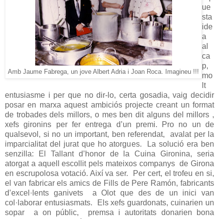
ue
sta
ide
a
al
ca
p,
Amb Jaume Fabrega, un jove Albert Adria i Joan Roca. Imagineu !!!
mo
lt
entusiasme i per que no dir-lo, certa gosadia, vaig decidir
posar en marxa aquest ambiciós projecte creant un format
de trobades dels millors, o mes ben dit alguns del millors ,
xefs gironins per fer entrega d’un premi. Pro no un de
qualsevol, si no un important, ben referendat,
avalat per la
imparcialitat del jurat que ho atorgues.
La solució era ben
senzilla: El Tallant d’honor de la Cuina Gironina, seria
atorgat a aquell escollit pels mateixos companys
de Girona
en escrupolosa votació. Així va ser.
Per cert, el trofeu en si,
el van fabricar els amics de Fills de Pere Ramón, fabricants
d’excel·lents ganivets
a Olot que des de un inici van
col·laborar entusiasmats.
Els xefs guardonats, cuinarien un
sopar
a on públic,
premsa i autoritats donarien bona