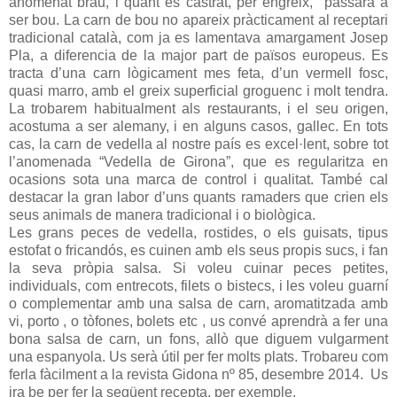
anomenat brau, i quant es castrat, per engreix,
passarà a
ser bou. La carn de bou no apareix pràcticament al receptari
tradicional català, com ja es lamentava amargament Josep
Pla, a diferencia de la major part de països europeus. Es
tracta d’una carn lògicament mes feta, d’un vermell fosc,
quasi marro, amb el greix superficial groguenc i molt tendra.
La trobarem habitualment als restaurants, i el seu origen,
acostuma a ser alemany, i en alguns casos, gallec. En tots
cas, la carn de vedella al nostre país es excel·lent, sobre tot
l’anomenada “Vedella de Girona”, que es regularitza en
ocasions sota una marca de control i qualitat. També cal
destacar la gran labor d’uns quants ramaders que crien els
seus animals de manera tradicional i o biològica.
Les grans peces de vedella, rostides, o els guisats, tipus
estofat o fricandós, es cuinen amb els seus propis sucs, i fan
la seva pròpia salsa. Si voleu cuinar peces petites,
individuals, com entrecots, filets o bistecs, i les voleu guarní
o complementar amb una salsa de carn, aromatitzada amb
vi, porto , o tòfones, bolets etc , us convé aprendrà a fer una
bona salsa de carn, un fons, allò que diguem vulgarment
una espanyola. Us serà útil per fer molts plats. Trobareu com
ferla fàcilment a la revista Gidona nº 85, desembre 2014.
Us
ira be per fer la següent recepta, per exemple.