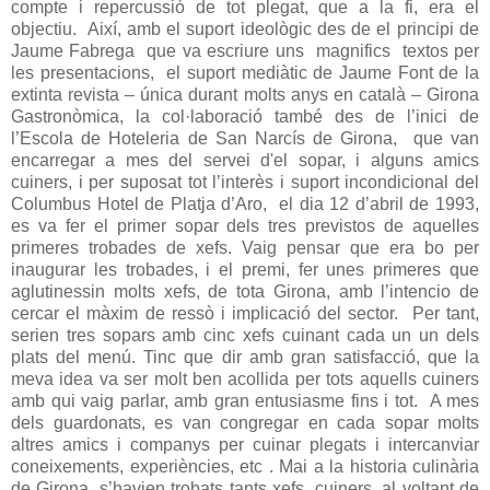
compte i repercussió de tot plegat, que a la fi, era el
objectiu.
Així, amb el suport ideològic des de el principi de
Jaume Fabrega
que va escriure uns magnifics textos per
les presentacions,
el suport mediàtic de Jaume Font de la
extinta revista – única durant molts anys en català – Girona
Gastronòmica, la col·laboració també des de l’inici de
l’Escola de Hoteleria de San Narcís de Girona,
que van
encarregar a mes del servei d'el sopar, i alguns amics
cuiners, i per suposat tot l’interès i suport incondicional del
Columbus Hotel de Platja d’Aro,
el dia 12 d’abril de 1993,
es va fer el primer sopar dels tres previstos de aquelles
primeres trobades de xefs. Vaig pensar que era bo per
inaugurar les trobades, i el premi, fer unes primeres que
aglutinessin molts xefs, de tota Girona, amb l’intencio de
cercar el màxim de ressò i implicació del sector.
Per tant,
serien tres sopars amb cinc xefs cuinant cada un un dels
plats del menú. Tinc que dir amb gran satisfacció, que la
meva idea va ser molt ben acollida per tots aquells cuiners
amb qui vaig parlar, amb gran entusiasme fins i tot. A mes
dels guardonats, es van congregar en cada sopar molts
altres amics i companys per cuinar plegats i intercanviar
coneixements, experiències, etc . Mai a la historia culinària
de Girona, s’havien trobats tants xefs, cuiners, al voltant de