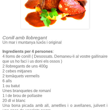
Conill amb llobregant
Un mar i muntanya luxós i original
Ingredients per 4 persones
:
4 lloms de conill ( Desossats. Demaneu-li al vostre gallinaire
que us ho faci i us doni els ossos )
2 llobregants de uns 400g
2 cebes mitjanes
2 tomàquets vermells
6 alls
1 ou batut
Unes branquetes de romaní
1 l de brou de pollastre
20 dl vi blanc
Una bona picada amb all, ametlles i o avellanes, julivert i