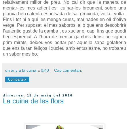
relativament millor de preu. No cal dir que la manera de
menjar-les mes adient es
cuinar-les breument, sobre una
planxa ben calenta espolsada de sal gruixuda, volta i volta.
Fins i tot hi a qui les menga crues, marinades en oli d’oliva
verge. Per suposat, el mes saborós, allò que ens descobrirà
l’autèntic gust de la gamba , es xuclar el cap
fins que quedi
ben espremut. A l’hora de menjar gambes dons, no sigueu
prim mirats, deixeu-vos portar per aquella sana golafreria
que ens fa tan feliços i xucleu amb entusiasme, no trobareu
un sabor mes bo.
un any a la cuina
a
0:40
Cap comentari:
Comparteix
dimecres, 11 de maig del 2016
La cuina de les flors