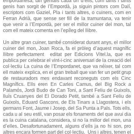
empordanesa, tan genials cada un d’ells, com tants i tants
genis han sorgit de l’Empordà, ja siguin pintors com Dalí,
escriptors com Gaziel, Pla i tants altres, o cuiners, com en
Ferran Adrià, que sense ser fill de la tramuntana, va tenir
que venir a l’Empordà, per ser el millor cuiner del mon, tal
com ell mateix comenta en l’epíleg del llibre.
Un altre gran cuiner, també considerat durant anys, el millor
cuiner del mon, Joan Roca, fa el pròleg d’aquest magnífic
llibre perfectament editat per Edicions Vitel.la, que es
publica per celebrar el vint-i-cinc aniversari de la creació del
col·lectiu La cuina de l’Empordanet, que va néixer, tal com
ell mateix explica, en el gran treball que van fer un petit grup
de restauradors mes endavant reconeguts com els Cinc
Magnífics. Ells eren En Carles Camus, del Big Rock a
Palamós, Jordi Budo de Can Toni, a Sant Feliu de Guixols,
lluís Cruanyes del El Dorado Petit, també a Sant Feliu de
Guixols, Eduard Gascons, de Els Tinars a Llagostera, i els
germans Font, Jaume i Josep, del Sa Punta a Pals. Tots ells,
cada u al seu estil, van posar els fonaments del que avui dia
es la cuina catalana, considera, si no la millor del mon, una
d’elles. Desafortunadament, alguns d’ells ja no hi son, pro
altres encara formen part del col·lectiu. Uns i altres, tenen el