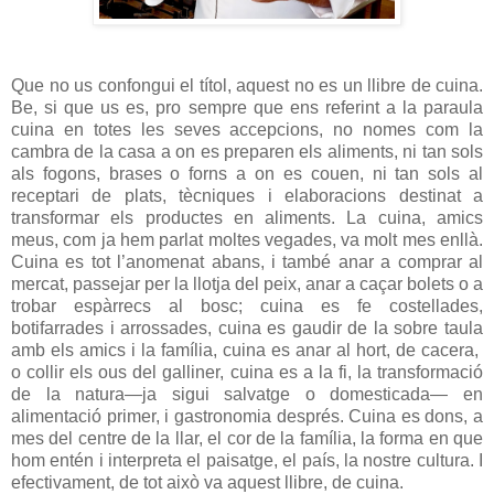
Que no us confongui el títol, aquest no es un llibre de cuina.
Be, si que us es, pro sempre que ens referint a la paraula
cuina en totes les seves accepcions, no nomes com la
cambra de la casa a on es preparen els aliments, ni tan sols
als fogons, brases o forns a on es couen, ni tan sols al
receptari de plats, tècniques i elaboracions destinat a
transformar els productes en aliments. La cuina, amics
meus, com ja hem parlat moltes vegades, va molt mes enllà.
Cuina es tot l’anomenat abans, i també anar a comprar al
mercat, passejar per la llotja del peix, anar a caçar bolets o a
trobar espàrrecs al bosc; cuina es fe costellades,
botifarrades i arrossades, cuina es gaudir de la sobre taula
amb els amics i la família, cuina es anar al hort, de cacera,
o collir els ous del galliner, cuina es a la fi, la transformació
de la natura—ja sigui salvatge o domesticada— en
alimentació primer, i gastronomia després. Cuina es dons, a
mes del centre de la llar, el cor de la família, la forma en que
hom entén i interpreta el paisatge, el país, la nostre cultura. I
efectivament, de tot això va aquest llibre, de cuina.