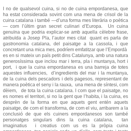
I no de qualsevol cuina, si no de cuina empordanesa, que
ha estat considerada sovint com una mena de crisol de la
cuina catalana i també —d’una forma mes literària o poètica
— com l’últim gran secret culinari d’Europa. Un cuina
genuïna que podria explicar-se amb aquella cèlebre frase,
atribuïda a Josep Pla, l’autor mes citat quant es parla de
gastronomia catalana, del paisatge a la cassola, i que
concretant una mica mes, podríem emfatitzar que l’Empordà
es en si mateix un país petit dins Catalunya, amb una natura
generosíssima que inclou mar i terra, pla i muntanya, hort i
port, i que la cuina empordanesa es una barreja de totes
aquestes influencies, d’ingredients del mar i la muntanya,
de la cuina dels pescadors i dels pagesos, representant de
manera poètica el seny i la rauxa, una mena de síntesi, com
dèiem, de tota la cuina catalana. I com que el paisatge, no
es nomes el territori, si no la gent que l’habita, i la cuina, es
desprèn de la forma en que aquets gent entén aquets
paisatge, de com el transforma, de com el viu, arribarem a la
conclusió de que els cuiners empordanesos son també
personatges singulars dins la cuina catalana, tan
imaginatius i creatius com us es la pròpia cuina