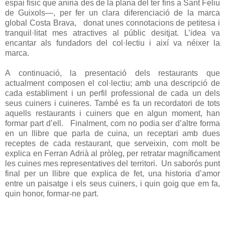
espai físic que aniria des de la plana del ter fins a Sant Feliu
de Guixols—, per fer un clara diferenciació de la marca
global Costa Brava, donat unes connotacions de petitesa i
tranquil·litat mes atractives al públic desitjat. L’idea va
encantar als fundadors del col·lectiu i així va néixer la
marca.
A continuació, la presentació dels restaurants que
actualment composen el col·lectiu; amb una descripció de
cada establiment i un perfil professional de cada un dels
seus cuiners i cuineres. També es fa un recordatori de tots
aquells restaurants i cuiners que en algun moment, han
formar part d’ell. Finalment, com no podia ser d’altre forma
en un llibre que parla de cuina, un receptari amb dues
receptes de cada restaurant, que serveixin, com molt be
explica en Ferran Adrià al pròleg, per retratar magníficament
les cuines mes representatives del territori. Un saborós punt
final per un llibre que explica de fet, una historia d’amor
entre un paisatge i els seus cuiners, i quin goig que em fa,
quin honor, formar-ne part.