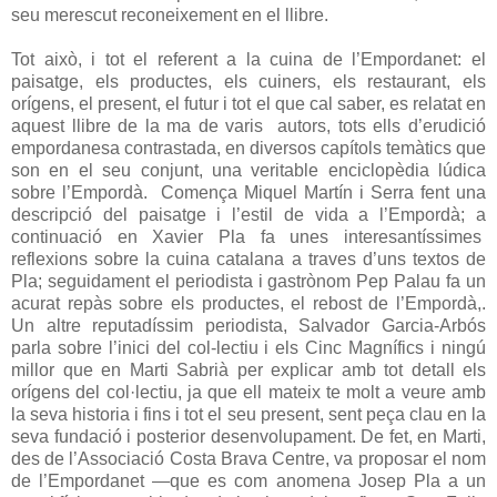
seu merescut reconeixement en el llibre.
Tot això, i tot el referent a la cuina de l’Empordanet: el
paisatge, els productes, els cuiners, els restaurant, els
orígens, el present, el futur i tot el que cal saber, es relatat en
aquest llibre de la ma de varis autors, tots ells d’erudició
empordanesa contrastada, en diversos capítols temàtics que
son en el seu conjunt, una veritable enciclopèdia lúdica
sobre l’Empordà. Comença Miquel Martín i Serra fent una
descripció del paisatge i l’estil de vida a l’Empordà; a
continuació en Xavier Pla fa unes interesantíssimes
reflexions sobre la cuina catalana a traves d’uns textos de
Pla; seguidament el periodista i gastrònom Pep Palau fa un
acurat repàs sobre els productes, el rebost de l’Empordà,.
Un altre reputadíssim periodista, Salvador Garcia-Arbós
parla sobre l’inici del col-lectiu i els Cinc Magnífics i ningú
millor que en Marti Sabrià per explicar amb tot detall els
orígens del col·lectiu, ja que ell mateix te molt a veure amb
la seva historia i fins i tot el seu present, sent peça clau en la
seva fundació i posterior desenvolupament. De fet, en Marti,
des de l’Associació Costa Brava Centre, va proposar el nom
de l’Empordanet —que es com anomena Josep Pla a un