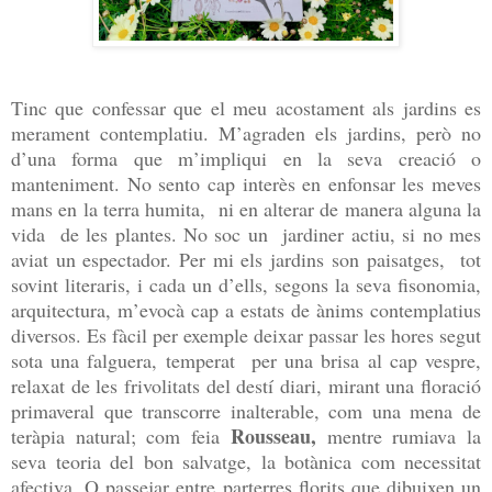
Tinc que confessar que el meu acostament als jardins es
merament contemplatiu. M’agraden els jardins, però no
d’una forma que m’impliqui en la seva creació o
manteniment. No sento cap interès en enfonsar les meves
mans en la terra humita, ni en alterar de manera alguna la
vida de les plantes. No soc un jardiner actiu, si no mes
aviat un espectador. Per mi els jardins son paisatges, tot
sovint literaris, i cada un d’ells, segons la seva fisonomia,
arquitectura, m’evocà cap a estats de ànims contemplatius
diversos. Es fàcil per exemple deixar passar les hores segut
sota una falguera, temperat per una brisa al cap vespre,
relaxat de les frivolitats del destí diari, mirant una floració
primaveral que transcorre inalterable, com una mena de
Rousseau,
teràpia natural; com feia
mentre rumiava la
seva teoria del bon salvatge, la botànica com necessitat
afectiva. O passejar entre parterres florits que dibuixen un