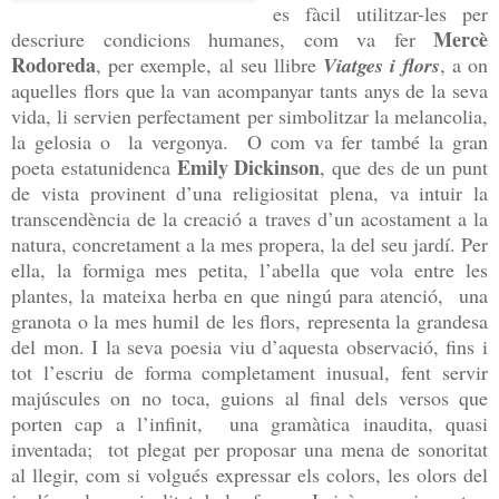
es fàcil utilitzar-les per
Mercè
descriure condicions humanes, com va fer
Rodoreda
, per exemple, al seu llibre
Viatges i flors
, a on
aquelles flors que la van acompanyar tants anys de la seva
vida, li servien perfectament per simbolitzar la melancolia,
la gelosia o la vergonya. O com va fer també la gran
Emily Dickinson
poeta estatunidenca
, que des de un punt
de vista provinent d’una religiositat plena, va intuir la
transcendència de la creació a traves d’un acostament a la
natura, concretament a la mes propera, la del seu jardí. Per
ella, la formiga mes petita, l’abella que vola entre les
plantes, la mateixa herba en que ningú para atenció, una
granota o la mes humil de les flors, representa la grandesa
del mon. I la seva poesia viu d’aquesta observació, fins i
tot l’escriu de forma completament inusual, fent servir
majúscules on no toca, guions al final dels versos que
porten cap a l’infinit, una gramàtica inaudita, quasi
inventada; tot plegat per proposar una mena de sonoritat
al llegir, com si volgués expressar els colors, les olors del