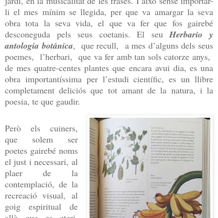
jardí, en la musicalitat de les frases. I això sense importar-
li el mes mínim se llegida, per que va amargar la seva
obra tota la seva vida, el que va fer que fos gairebé
desconeguda pels seus coetanis. El seu
Herbario y
antología botánica
, que recull, a mes d’alguns dels seus
poemes, l’herbari, que va fer amb tan sols catorze anys,
de mes quatre-centes plantes que encara avui dia, es una
obra importantíssima per l’estudi científic, es un llibre
completament deliciós que tot amant de la natura, i la
poesia, te que gaudir.
Però els cuiners,
que solem ser
poetes gairebé noms
el just i necessari, al
plaer de la
contemplació, de la
recreació visual, al
goig espiritual de
allò que es eteri,