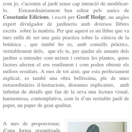
com jo, s’acosten al jardí sense cap intenció de modificar-
lo. Extraordinàriament ben editat pels amics de
Cossetania Edicions
Geoff Hodge
, i escrit per
, un angles
expert divulgador de jardineria amb diversos llibres
escrits sobre la matèria. Per que aquest es un llibre que va
mes enllà de ser una guia practica sobre la ciència de la
botànica , que també ho es, amb consells pràctics,
veritablement útils, que els te, per ajudar als amants dels
jardins a entendre com neixen i creixen les plantes, quins
factors afecten el seu rendiment i com poden obtenir els
millors resultats. A mes de tot això, que esta perfectament
explicat, es també una obra bellíssima, ple de unes
extraordinàries il·lustracions, diorames explicatius, amb
infinitat de detalls que fan de la seva una lectura visual,
harmoniosa, contemplativa, com la d’un veritable jardí de
paper, un paper de gran qualitat.
A mes de proporcionar,
d’una forma organitzada