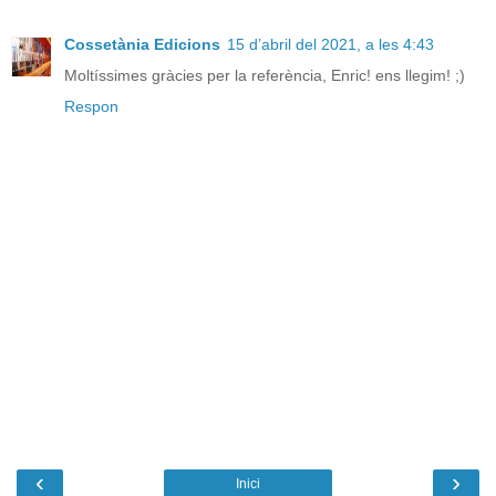
Cossetània Edicions
15 d’abril del 2021, a les 4:43
Moltíssimes gràcies per la referència, Enric! ens llegim! ;)
Respon
‹
›
Inici