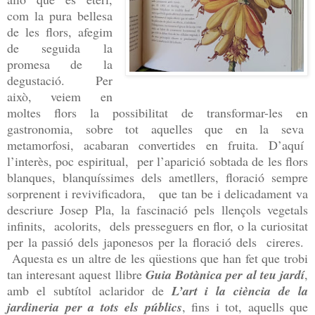
com la pura bellesa
de les flors, afegim
de seguida la
promesa de la
degustació. Per
això, veiem en
moltes flors la possibilitat de transformar-les en
gastronomia, sobre tot aquelles que en la seva
metamorfosi, acabaran convertides en fruita. D’aquí
l’interès, poc espiritual, per l’aparició sobtada de les flors
blanques, blanquíssimes dels ametllers, floració sempre
sorprenent i revivificadora, que tan be i delicadament va
descriure Josep Pla, la fascinació pels llençols vegetals
infinits, acolorits, dels presseguers en flor, o la curiositat
per la passió dels japonesos per la floració dels cireres.
Aquesta es un altre de les qüestions que han fet que trobi
tan interesant aquest llibre
Guia Botànica per al teu jardí
,
amb el subtítol aclaridor de
L’art i la ciència de la
jardineria per a tots els públics
, fins i tot, aquells que