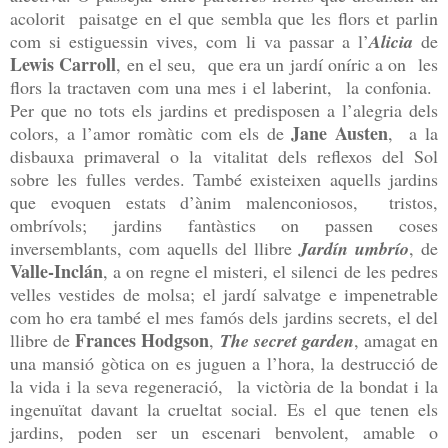
acolorit paisatge en el que sembla que les flors et parlin
com si estiguessin vives, com li va passar a l’
Alicia
de
Lewis Carroll
, en el seu, que era un jardí oníric a on les
flors la tractaven com una mes i el laberint, la confonia.
Per que no tots els jardins et predisposen a l’alegria dels
Jane Austen
colors, a l’amor romàtic com els de
, a la
disbauxa primaveral o la vitalitat dels reflexos del Sol
sobre les fulles verdes. També existeixen aquells jardins
que evoquen estats d’ànim malenconiosos, tristos,
ombrívols; jardins fantàstics on passen coses
inversemblants, com aquells del llibre
Jardín umbrío
, de
Valle-Inclán
, a on regne el misteri, el silenci de les pedres
velles vestides de molsa; el jardí salvatge e impenetrable
com ho era també el mes famós dels jardins secrets, el del
Frances Hodgson
llibre de
,
The secret garden
, amagat en
una mansió gòtica on es juguen a l’hora, la destrucció de
la vida i la seva regeneració, la victòria de la bondat i la
ingenuïtat davant la crueltat social. Es el que tenen els
jardins, poden ser un escenari benvolent, amable o